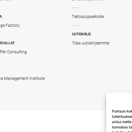
Tietosuojaseloste
A
ge Factory
UUTISKIRJE
Tilaa uutiskirjeemme
SVALLAT
ffer Consulting
va Management Institute
Parhaan kok
tallentaakse
antaa meille
tunnuksia tä