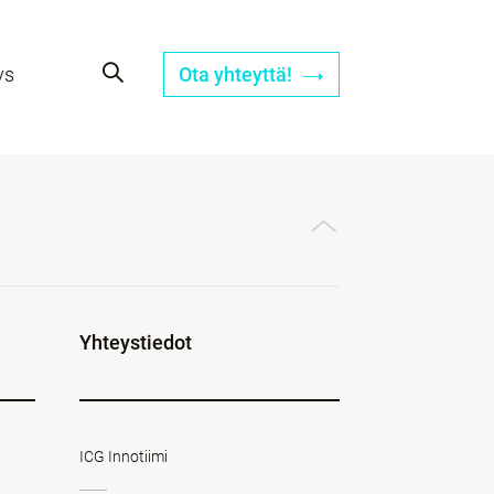
ys
Ota yhteyttä!
Yhteystiedot
ICG Innotiimi