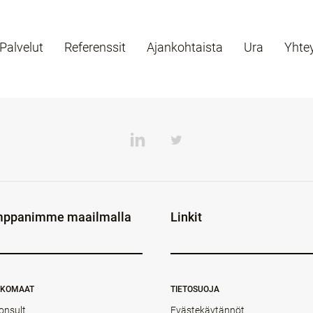
Palvelut
Referenssit
Ajankohtaista
Ura
Yhte
ppanimme maailmalla
Linkit
NKOMAAT
TIETOSUOJA
onsult
Evästekäytännöt