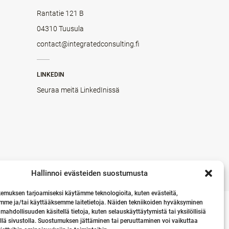
Rantatie 121 B
04310 Tuusula
contact@integratedconsulting.fi
LINKEDIN
Seuraa meitä LinkedInissä
Hallinnoi evästeiden suostumusta
emuksen tarjoamiseksi käytämme teknologioita, kuten evästeitä,
mme ja/tai käyttääksemme laitetietoja. Näiden tekniikoiden hyväksyminen
 mahdollisuuden käsitellä tietoja, kuten selauskäyttäytymistä tai yksilöllisiä
llä sivustolla. Suostumuksen jättäminen tai peruuttaminen voi vaikuttaa