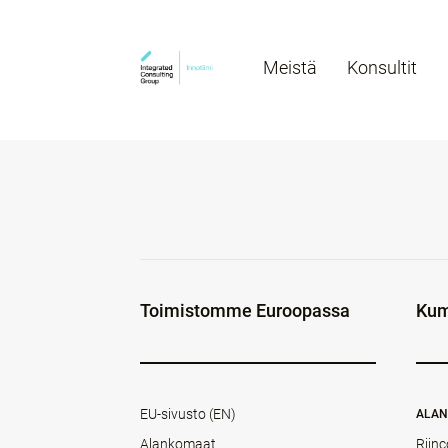
Meistä
Konsultit
Toimistomme Euroopassa
Kum
EU-sivusto (EN)
ALA
Alankomaat
Rijnc