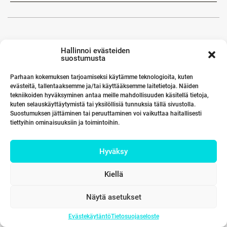
Hallinnoi evästeiden
suostumusta
Parhaan kokemuksen tarjoamiseksi käytämme teknologioita, kuten
evästeitä, tallentaaksemme ja/tai käyttääksemme laitetietoja. Näiden
tekniikoiden hyväksyminen antaa meille mahdollisuuden käsitellä tietoja,
kuten selauskäyttäytymistä tai yksilöllisiä tunnuksia tällä sivustolla.
Suostumuksen jättäminen tai peruuttaminen voi vaikuttaa haitallisesti
tiettyihin ominaisuuksiin ja toimintoihin.
Hyväksy
Kiellä
Näytä asetukset
Evästekäytäntö
Tietosuojaseloste