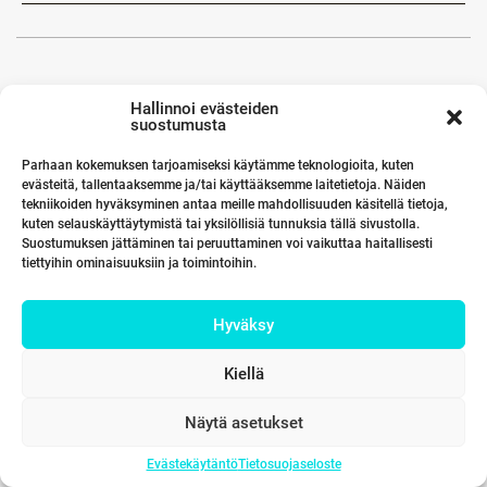
Hallinnoi evästeiden
suostumusta
Parhaan kokemuksen tarjoamiseksi käytämme teknologioita, kuten
evästeitä, tallentaaksemme ja/tai käyttääksemme laitetietoja. Näiden
tekniikoiden hyväksyminen antaa meille mahdollisuuden käsitellä tietoja,
kuten selauskäyttäytymistä tai yksilöllisiä tunnuksia tällä sivustolla.
Suostumuksen jättäminen tai peruuttaminen voi vaikuttaa haitallisesti
tiettyihin ominaisuuksiin ja toimintoihin.
Hyväksy
Kiellä
Näytä asetukset
Evästekäytäntö
Tietosuojaseloste