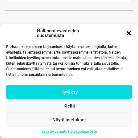
Hallinnoi evästeiden
suostumusta
Parhaan kokemuksen tarjoamiseksi käytämme teknologioita, kuten
evästeitä, tallentaaksemme ja/tai käyttääksemme laitetietoja. Näiden
tekniikoiden hyväksyminen antaa meille mahdollisuuden käsitellä tietoja,
kuten selauskäyttäytymistä tai yksilöllisiä tunnuksia tällä sivustolla.
Suostumuksen jättäminen tai peruuttaminen voi vaikuttaa haitallisesti
tiettyihin ominaisuuksiin ja toimintoihin.
Hyväksy
Kiellä
Näytä asetukset
Evästekäytäntö
Tietosuojaseloste