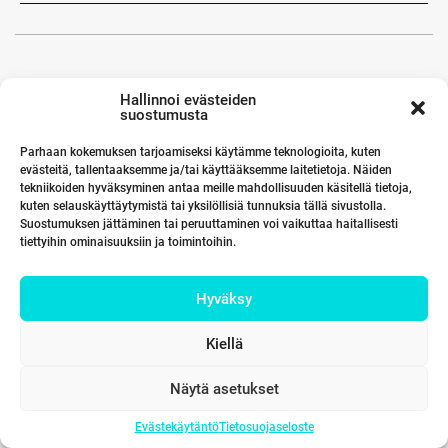
Hallinnoi evästeiden
suostumusta
Parhaan kokemuksen tarjoamiseksi käytämme teknologioita, kuten
evästeitä, tallentaaksemme ja/tai käyttääksemme laitetietoja. Näiden
tekniikoiden hyväksyminen antaa meille mahdollisuuden käsitellä tietoja,
kuten selauskäyttäytymistä tai yksilöllisiä tunnuksia tällä sivustolla.
Suostumuksen jättäminen tai peruuttaminen voi vaikuttaa haitallisesti
tiettyihin ominaisuuksiin ja toimintoihin.
Hyväksy
Kiellä
Näytä asetukset
Evästekäytäntö
Tietosuojaseloste