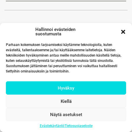
Hallinnoi evästeiden
suostumusta
Parhaan kokemuksen tarjoamiseksi käytämme teknologioita, kuten
evästeitä, tallentaaksemme ja/tai käyttääksemme laitetietoja. Näiden
tekniikoiden hyväksyminen antaa meille mahdollisuuden käsitellä tietoja,
kuten selauskäyttäytymistä tai yksilöllisiä tunnuksia tällä sivustolla.
Suostumuksen jättäminen tai peruuttaminen voi vaikuttaa haitallisesti
tiettyihin ominaisuuksiin ja toimintoihin.
Hyväksy
Kiellä
Näytä asetukset
Evästekäytäntö
Tietosuojaseloste