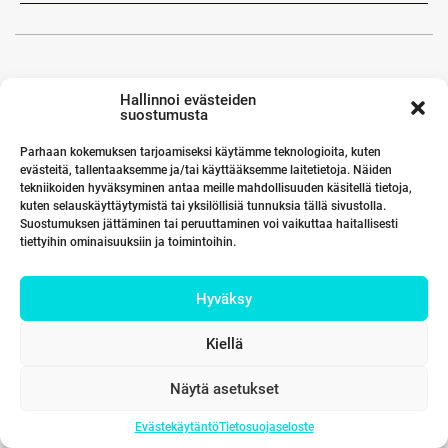
Hallinnoi evästeiden
suostumusta
Parhaan kokemuksen tarjoamiseksi käytämme teknologioita, kuten
evästeitä, tallentaaksemme ja/tai käyttääksemme laitetietoja. Näiden
tekniikoiden hyväksyminen antaa meille mahdollisuuden käsitellä tietoja,
kuten selauskäyttäytymistä tai yksilöllisiä tunnuksia tällä sivustolla.
Suostumuksen jättäminen tai peruuttaminen voi vaikuttaa haitallisesti
tiettyihin ominaisuuksiin ja toimintoihin.
Hyväksy
Kiellä
Näytä asetukset
Evästekäytäntö
Tietosuojaseloste